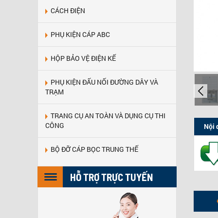
CÁCH ĐIỆN
PHỤ KIỆN CÁP ABC
HỘP BẢO VỆ ĐIỆN KẾ
PHỤ KIỆN ĐẤU NỐI ĐƯỜNG DÂY VÀ
TRẠM
TRANG CỤ AN TOÀN VÀ DỤNG CỤ THI
CÔNG
Nội 
BỘ ĐỠ CÁP BỌC TRUNG THẾ
HỖ TRỢ TRỰC TUYẾN