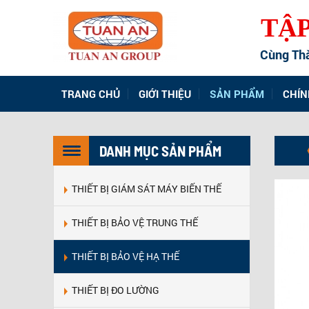
TẬ
Đồng Hành Cùng Thành 
TRANG CHỦ
GIỚI THIỆU
SẢN PHẨM
CHÍN
DANH MỤC SẢN PHẨM
THIẾT BỊ GIÁM SÁT MÁY BIẾN THẾ
THIẾT BỊ BẢO VỆ TRUNG THẾ
THIẾT BỊ BẢO VỆ HẠ THẾ
THIẾT BỊ ĐO LƯỜNG