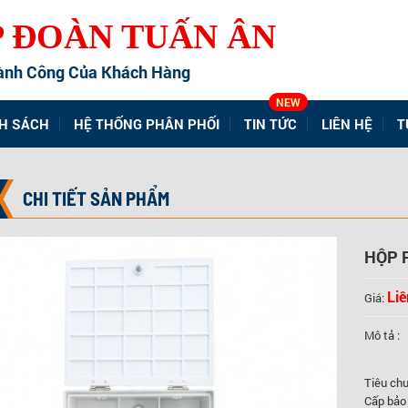
P ĐOÀN TUẤN ÂN
Công Của Khách Hàng
NEW
H SÁCH
HỆ THỐNG PHÂN PHỐI
TIN TỨC
LIÊN HỆ
T
CHI TIẾT SẢN PHẨM
HỘP P
Liê
Giá:
Mô tả :
Tiêu chu
Cấp bảo 