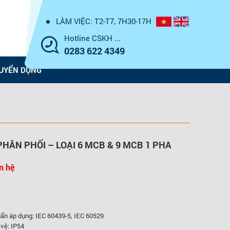
LÀM VIỆC: T2-T7, 7H30-17H
Hotline CSKH ...
0283 622 4349
UYỂN DỤNG
HÂN PHỐI – LOẠI 6 MCB & 9 MCB 1 PHA
n hệ
ẩn áp dụng: IEC 60439-5, IEC 60529
vệ: IP54