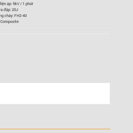
iện áp: 9kV / 1 phút
va đập: 20J
ng cháy: FH2-40
: Composite