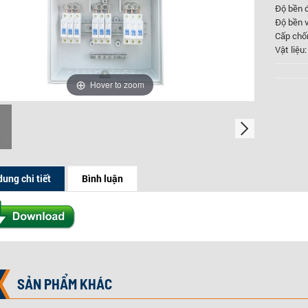
Độ bền đ
Độ bền 
Cấp chố
Vật liệu
Hover to zoom
dung chi tiết
Bình luận
SẢN PHẨM KHÁC