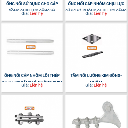
ỐNG NỐI SỬ DỤNG CHO CÁP
ỐNG NỐI CÁP NHÔM CHỊU LỰC
ĐỒNG CHỊU LỰC CĂNG VÀ
CĂNG VÀ KHÔNG CHỊU LỰC CĂNG
Giá:
Liên hệ
Giá:
Liên hệ
KHÔNG CHỊU LỰC CĂNG
ỐNG NỐI CÁP NHÔM LÕI THÉP
TẤM NỐI LƯỠNG KIM ĐỒNG-
CHỊU LỰC CĂNG VÀ KHÔNG CHỊU
NHÔM
Giá:
Liên hệ
Giá:
Liên hệ
LỰC CĂNG