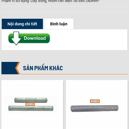
Phạm vi sử dụng: Dây đồng, nhôm tiết diện: 06 đến 240mm
Nội dung chi tiết
Bình luận
SẢN PHẨM KHÁC