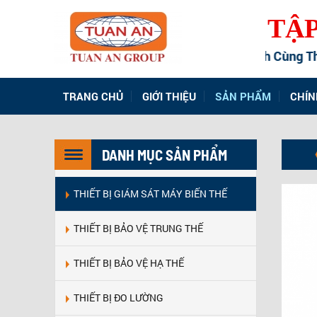
TẬ
Đồng Hành Cùng Thàn
TRANG CHỦ
GIỚI THIỆU
SẢN PHẨM
CHÍN
DANH MỤC SẢN PHẨM
THIẾT BỊ GIÁM SÁT MÁY BIẾN THẾ
THIẾT BỊ BẢO VỆ TRUNG THẾ
THIẾT BỊ BẢO VỆ HẠ THẾ
THIẾT BỊ ĐO LƯỜNG