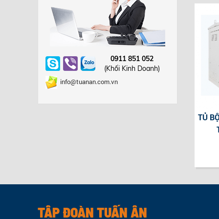
0911 851 052
(Khối Kinh Doanh)
info@tuanan.com.vn
TỦ BỘ
TẬP ĐOÀN TUẤN ÂN