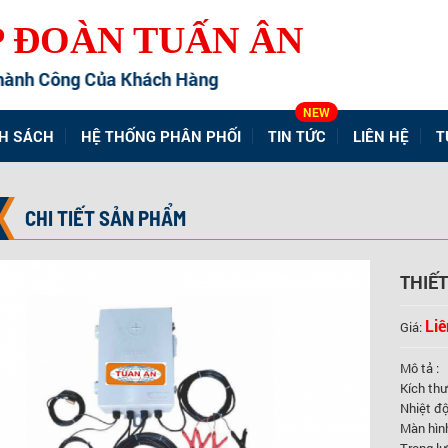
P ĐOÀN TUẤN ÂN
h Công Của Khách Hàng
NEW
H SÁCH
HỆ THỐNG PHÂN PHỐI
TIN TỨC
LIÊN HỆ
T
CHI TIẾT SẢN PHẨM
THIẾT
Liê
Giá:
Mô tả :
Kích thư
Nhiệt độ
Màn hìn