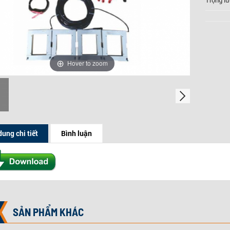
Trọng lư
Hover to zoom
dung chi tiết
Bình luận
SẢN PHẨM KHÁC