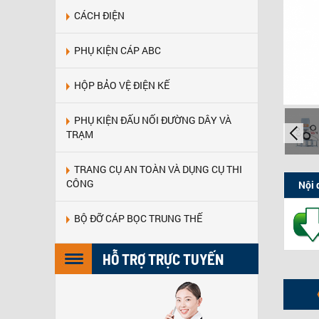
CÁCH ĐIỆN
PHỤ KIỆN CÁP ABC
HỘP BẢO VỆ ĐIỆN KẾ
PHỤ KIỆN ĐẤU NỐI ĐƯỜNG DÂY VÀ
TRẠM
TRANG CỤ AN TOÀN VÀ DỤNG CỤ THI
CÔNG
Nội 
BỘ ĐỠ CÁP BỌC TRUNG THẾ
HỖ TRỢ TRỰC TUYẾN