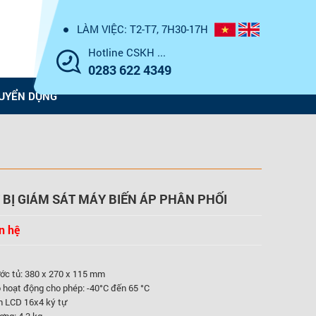
LÀM VIỆC: T2-T7, 7H30-17H
Hotline CSKH ...
0283 622 4349
UYỂN DỤNG
 BỊ GIÁM SÁT MÁY BIẾN ÁP PHÂN PHỐI
n hệ
ớc tủ: 380 x 270 x 115 mm
 hoạt động cho phép: -40°C đến 65 °C
h LCD 16x4 ký tự